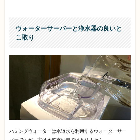
3
ハ
ミ
ン
グ
ウォーターサーバーと浄水器の良いと
ウ
こ取り
ォ
ー
タ
ー
の
デ
メ
リ
ッ
ト
3.1
水の
利用
頻度
が少
ハミングウォーターは水道水を利用するウォーターサー
ない
方は
バーですが、実は水道直結型ではありません。