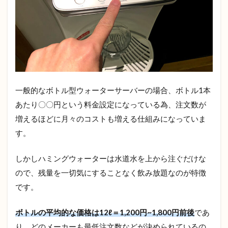
の場
合は
手数
料が
かか
る
3.5
卓上
一般的なボトル型ウォーターサーバーの場合、ボトル1本
型の
サー
あたり〇〇円という料金設定になっている為、注文数が
バー
増えるほどに月々のコストも増える仕組みになっていま
を選
べな
す。
い
しかしハミングウォーターは水道水を上から注ぐだけな
4
ハミ
ので、残量を一切気にすることなく飲み放題なのが特徴
ング
です。
ウォ
ータ
ーで
ボトルの平均的な価格は12ℓ＝1,200円~1,800円前後
であ
得す
り、どのメーカーも最低注文数などが決められているの
る