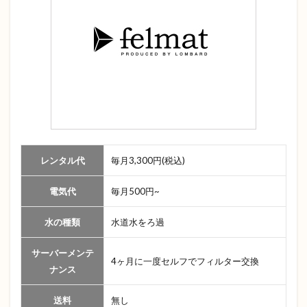
基
礎
知
識
2
ハ
ミ
ン
グ
ウ
ォ
ー
レンタル代
毎月3,300円(税込)
タ
ー
電気代
毎月500円~
の
メ
リ
水の種類
水道水をろ過
ッ
ト
サーバーメンテ
4ヶ月に一度セルフでフィルター交換
2.1
ナンス
水道
水を
送料
無し