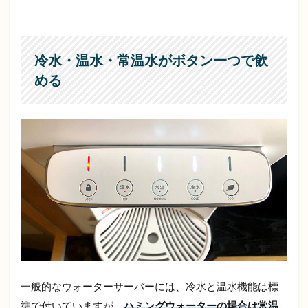
バー
の新
品交
換
冷水・温水・常温水がボタン一つで飲
5.6
める
対象
エリ
ア
5.7
お支
払い
方法
6
ハ
ミ
ン
グ
ウ
ォ
ー
一般的なウォーターサーバーには、冷水と温水機能は標
タ
準で付いていますが、
ハミングウォーターの場合は常温