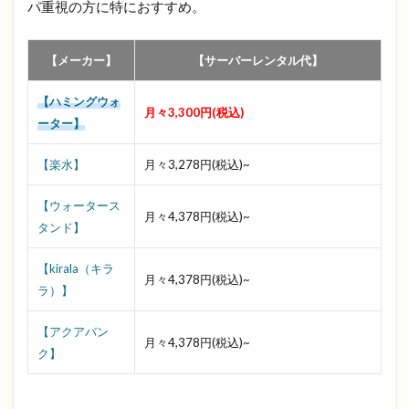
パ重視の方に特におすすめ。
2.12
ボタン
一つで
【メーカー】
【サーバーレンタル代】
電気代
を節約
【ハミングウォ
月々3,300円(税込)
2.13
ーター】
災害な
どの非
【楽水】
月々3,278円(税込)~
常時に
も有効
【ウォータース
活用で
月々4,378円(税込)~
きる
タンド】
2.14
【kirala（キラ
プラス
月々4,378円(税込)~
ラ）】
チック
を使用
しない
【アクアバン
月々4,378円(税込)~
から環
ク】
境にも
優しい