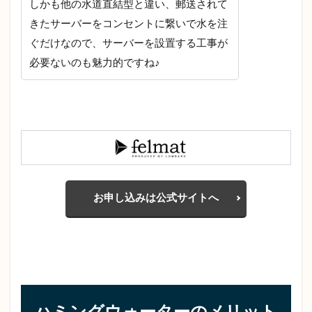
しかも他の水道直結型と違い、郵送されて
2.5
冷
きたサーバーをコンセントに繋いで水を注
水・
ぐだけなので、サーバーを設置する工事が
温
必要ないのも魅力的ですね♪
水・
常温
水が
ボタ
ン一
つで
飲め
る
2.6
高機
お申し込みは公式サイトへ
能フ
ィル
ター
が水
中の
不純
物を
徹底
ハミングウォーターのメリット
除去