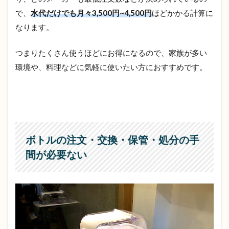
人・
で、
水代だけでも月々3,500円~4,500円
ほどかかる計算に
損す
なります。
る人
5
つまりたくさん使うほどにお得になるので、家族が多い
申込
み前
環境や、料理などに気軽に使いたい方におすすめです。
に要
確
認！
ハミ
ング
ウォ
ータ
ボトルの注文・交換・保管・処分の手
ーの
間が必要ない
注意
点
5.1
サー
バー
のサ
イズ