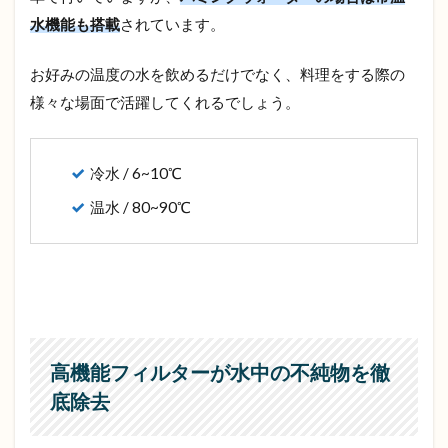
ー
設
水機能も搭載
されています。
置
ま
お好みの温度の水を飲めるだけでなく、料理をする際の
で
の
様々な場面で活躍してくれるでしょう。
流
れ
6.1
冷水 / 6~10℃
①お
温水 / 80~90℃
申し
込み
6.2
②お
客様
情報
の入
力
高機能フィルターが水中の不純物を徹
6.3
底除去
③お
支払