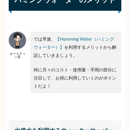
2.7
誰で
も簡
単に
フィ
ルタ
では早速、
【Humming Water（ハミング
ー交
ウォーター）】
を利用するメリットから解
換が
オースティ
可能
説していきましょう。
ン君
2.8
特に月々のコスト・使用量・手間の部分に
UV殺
菌機
注目して、お得に利用していくのがポイン
能で
トだよ！
サー
バー
内を
クリ
ーン
に保
てる
2.9