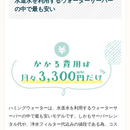
水道水を利用するウォーターサーバー
サー
の中で最も安い
バー
設置
の工
事が
必要
ない
2.10
洗練さ
れたデ
ザイン
＋コン
パクト
設計
2.11
水受け
トレイ
ハミングウォーターは、水道水を利用するウォーターサ
の奥行
きを調
ーバーの中で最も安いモデルです。しかもサーバーレン
整でき
タル代や、浄水フィルター代込みの値段である為、コス
る