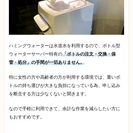
5.2
初回
のみ
出荷
手数
料が
かか
る
ハミングウォーターは水道水を利用するので、ボトル型
ウォーターサーバー特有の
「ボトルの注文・交換・保
5.3
サー
管・処分」の手間が一切ありません。
バー
の設
特に女性の方や高齢者の方が利用する環境では、重いボ
置方
法
トルの持ち運びが大きな負担になっている為、申し込み
を断念する方は少なくないと聞きます。
5.4
メン
テナ
なので手軽に利用できて、余計な作業を減らしたい方に
ンス
もおすすめです。
5.5
サー