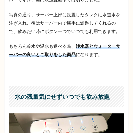
損す
る
写真の通り、サーバー上部に設置したタンクに水道水を
3.2
注ぎ入れ、後はサーバー内で勝手に濾過してくれるの
天然
で、飲みたい時にボタン一つでいつでも利用できます。
水で
はな
い
もちろん冷水や温水も選べる為、
浄水器とウォーターサ
3.3
ーバーの良いとこ取りをした商品
になります。
水を
毎回
注ぎ
入れ
る必
要が
ある
水の残量気にせずいつでも飲み放題
3.4
最低
契約
期間
が2年
未満