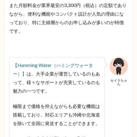
水の
また月額料金が業界最安の3,300円（税込）の定額であり
残量
ながら、便利な機能やコンパクト設計が人気の理由にな
気に
せず
っており、特に主婦層からのお申し込みが多いのが特徴
いつ
です。
でも
飲み
放題
2.4
ボト
【Humming Water（ハミングウォータ
ルの
注
ー）】
は、大手企業が運営しているのもあ
文・
セイラちゃ
って、様々なサポートが充実しているのも
交
ん
換・
魅力の一つです。
保
管・
極限まで価格を抑えながらも必要な機能は
処分
の手
搭載しており、対応エリアも沖縄や北海道
間が
を除いて全国に発送することができます。
必要
ない