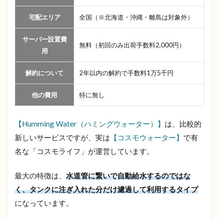
利用
する
宅配エリア
全国（※北海道・沖縄・離島は対象外）
ウォ
ータ
サーバー設置費
ーサ
無料（初回のみ出荷手数料2,000円）
ーバ
用
ーの
中で
解約について
2年以内の解約で手数料1万5千円
最も
安い
他の費用
特に無し
2.2
ウォ
ータ
【Humming Water（ハミングウォーター）】
は、比較的
ーサ
新しいサービスですが、実は
【コスモウォーター】
で有
ーバ
ーと
名な「コスモライフ」が運営しています。
浄水
器の
最大の特徴は、
水道管に繋いで自動給水するのではな
良い
とこ
く、タンクに注ぎ入れた分だけ濾過して利用するタイプ
取り
になっています。
2.3