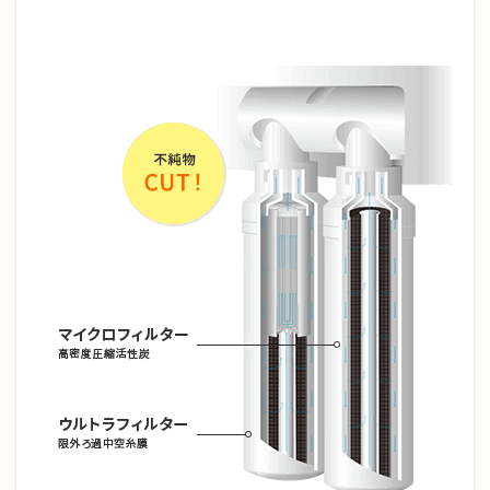
い情
報の
入力
6.4
④お
申し
込み
内容
の確
認
6.5
⑤お
申し
込み
完了
7
ま
と
め