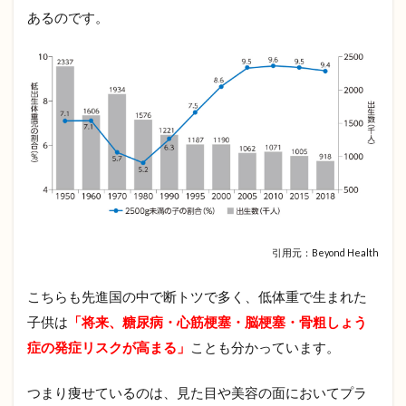
3.6
あるのです。
⑥ミ
ネラ
ル
（カ
ルシ
ウ
ム）
を豊
富に
含む
食材
4
栄
引用元：Beyond Health
養
豊
こちらも先進国の中で断トツで多く、低体重で生まれた
富
で
子供は
「将来、糖尿病・心筋梗塞・脳梗塞・骨粗しょう
新
症の発症リスクが高まる」
ことも分かっています。
鮮
な
食
つまり痩せているのは、見た目や美容の面においてプラ
材