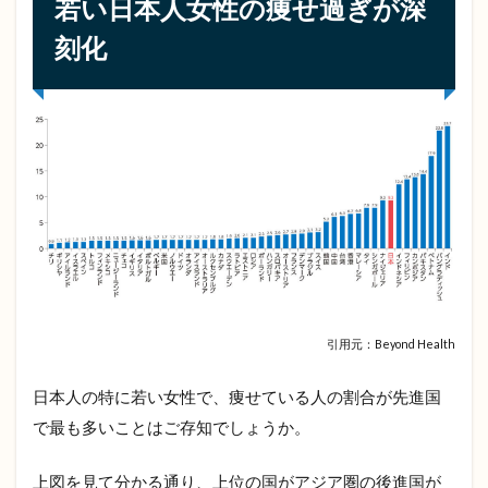
若い日本人女性の痩せ過ぎが深
人
女
刻化
性
の
痩
せ
過
ぎ
が
深
刻
化
2
健
康
引用元：Beyond Health
的
に
痩
日本人の特に若い女性で、痩せている人の割合が先進国
せ
で最も多いことはご存知でしょうか。
る
コ
ツ
上図を見て分かる通り、上位の国がアジア圏の後進国が