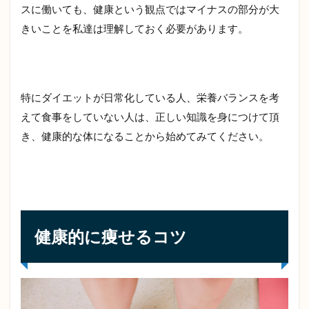
スに働いても、健康という観点ではマイナスの部分が大
が
買
きいことを私達は理解しておく必要があります。
え
る
宅
配
サ
特にダイエットが日常化している人、栄養バランスを考
イ
えて食事をしていない人は、正しい知識を身につけて頂
ト
き、健康的な体になることから始めてみてください。
4.1
食べ
チョ
ク
4.2
食材
健康的に痩せるコツ
宅配
ココ
ノミ
4.3
らで