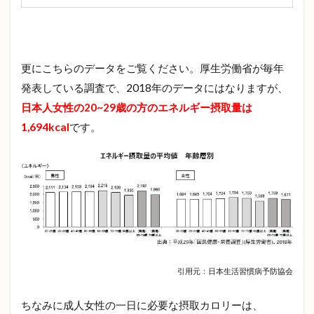
食
べ
物
3.1
更にこちらのデータをご覧ください。厚生労働省が毎年
タン
パク
発表している調査で、2018年のデータにはなりますが、
質・
日本人女性の20~29歳の方のエネルギー摂取量は
おす
すめ
1,694kcal
です。
の食
べ物
3.2
食物
繊
維・
おす
すめ
の食
べ物
引用元：日本生活習慣病予防協会
3.3
ちなみに成人女性の一日に必要な摂取カロリーは、
鉄