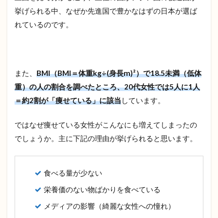
3
挙げられる中、なぜか先進国で豊かなはずの日本が選ば
ダ
れているのです。
イ
エ
ッ
ト
に
また、
BMI（BMI＝体重kg÷(身長m)²）で18.5未満（低体
欠
か
重）の人の割合を調べたところ、20代女性では5人に1人
せ
＝約2割が「痩せている」に該当
しています。
な
い
必
ではなぜ痩せている女性がこんなにも増えてしまったの
須
でしょうか。主に下記の理由が挙げられると思います。
栄
養
素
＆
食べる量が少ない
お
す
栄養価のない物ばかりを食べている
す
め
メディアの影響（綺麗な女性への憧れ）
の