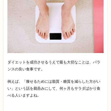
ぃっ
しゅ
ぼー
や
5
ダイ
エッ
トに
役立
つサ
プリ
メン
ト・
ダイエットを成功させるうえで最も大切なことは、バラ
プロ
ンスの良い食事です。
テイ
ン
例えば、「痩せるためには脂質・糖質を減らした方がい
5.1
い」という話を鵜呑みにして、何ヶ月もサラダばかり食
スリ
ムコ
べる人いますよね。
ーヒ
ー