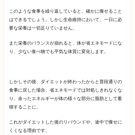
5.2
おす
このような食事を繰り返していると、確かに痩せること
すめ
のプ
はできるでしょう。しかし生命維持において、一日に必
ロテ
要な栄養は一切足りていません。
イン
6
また栄養のバランスが崩れると、体が省エネモードにな
ま
り、少ない食べ物でも平気な体質に変化します。
と
め
しかしその後、ダイエットが終わったからと普段通りの
食事に戻した場合、省エネモードでは対処しきれなくな
り、余ったエネルギーが体の様々な部分に脂肪として蓄
積することに。
これがダイエットした後のリバウンドや、途中で痩せに
くくなる理由です。