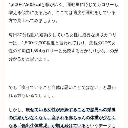
分・
1,600~2,500kcalと幅が広く、運動量に応じてカロリーも
おす
増える傾向にあるため、ここでは適度な運動をしている
すめ
の食
方で見比べてみましょう。
べ物
3.4
毎日30分程度の運動をしている女性に必要な摂取カロリ
亜
ーは、1,800~2,000程度と言われており、先程の20代女
鉛・
性の平均値1,694カロリーと比較するとかなり少ないのが
おす
すめ
分かるかと思います。
の食
べ物
3.5
ビタ
でも「痩せていること自体は悪いことではない」と思わ
ミンB
群・
れる方もいるでしょう。
おす
すめ
しかし、
痩せている女性が妊娠することで胎児への栄養
の食
べも
の供給が少なくなり、産まれる赤ちゃんの体重が少なく
の
なる「低出生体重児」が増え続けている
というデータも